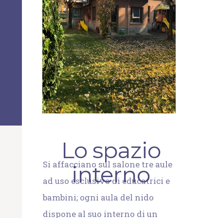
Lo spazio
Si affacciano sul salone tre aule
interno
ad uso esclusivo di educatrici e
bambini; ogni aula del nido
dispone al suo interno di un